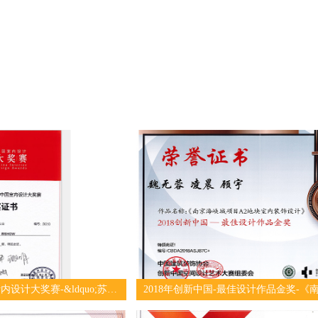
018年第二十一届中国设计内设计大奖赛-&ldquo;苏秀” 荣获餐饮工程类入选奖