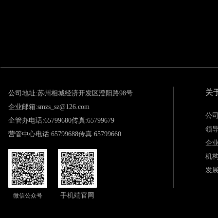
关
公司地址:苏州相城经济开发区澄阳路98号
企业邮箱:smzs_sz@126.com
公
企管办电话:65799680传真:65799679
领
营管中心电话:65799688传真:65799660
企
机
发
手机端官网
微信公众号