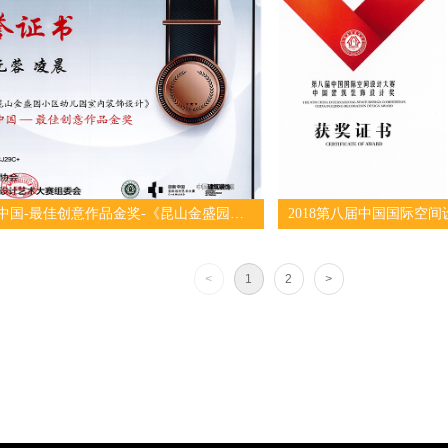
2018年创新中国-最佳创意作品金奖-《昆山金盛园小区幼儿园室内装饰设计》
<
1
2
>