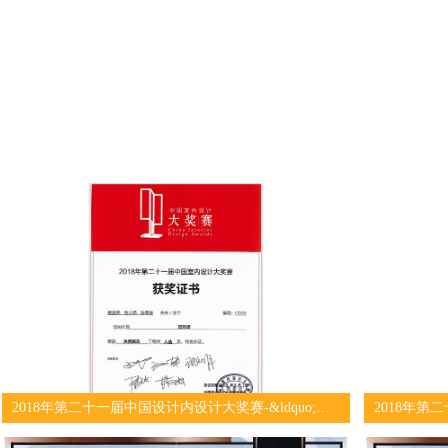
2018年第二十一届中国设计内设计大奖赛-&ldquo;悠然汤” 荣获休闲娱乐工程类入选奖